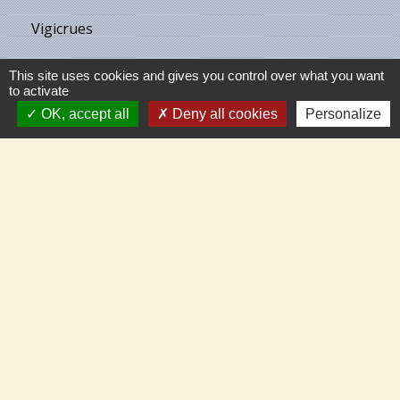
Vigicrues
Son & Lumières de Cléry
This site uses cookies and gives you control over what you want
to activate
Maison de retraite de Villecante
OK, accept all
Deny all cookies
Personalize
Partenaires
C.C.T.V.L.
Meung-sur-Loire
Beaugency
Cléry-St-André
Mareau-aux-Prés